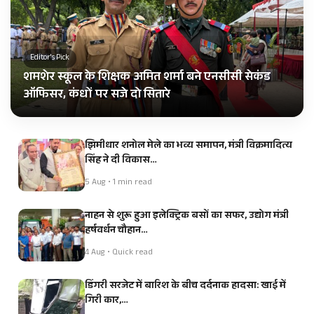
Editor's Pick
शमशेर स्कूल के शिक्षक अमित शर्मा बने एनसीसी सेकंड
ऑफिसर, कंधों पर सजे दो सितारे
झिमीधार शनोल मेले का भव्य समापन, मंत्री विक्रमादित्य
सिंह ने दी विकास…
5 Aug • 1 min read
नाहन से शुरू हुआ इलेक्ट्रिक बसों का सफर, उद्योग मंत्री
हर्षवर्धन चौहान…
4 Aug • Quick read
डिंगरी सरजेट में बारिश के बीच दर्दनाक हादसा: खाई में
गिरी कार,…