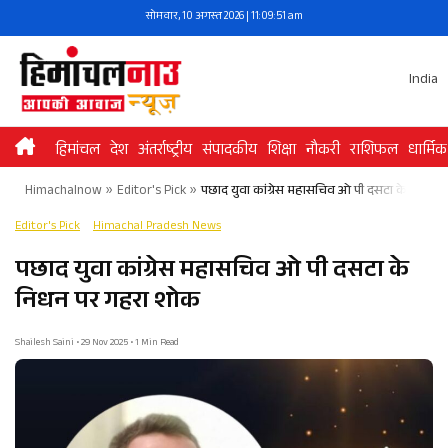
Skip
सोमवार, 10 अगस्त 2026 | 11:09:51 am
to
content
India
हिमांचल
देश
अंतर्राष्ट्रीय
संपादकीय
शिक्षा
नौकरी
राशिफल
धार्मिक
Himachalnow
»
Editor's Pick
»
पछाद युवा कांग्रेस महासचिव ओ पी दसटा के निधन 
Editor's Pick
Himachal Pradesh News
पछाद युवा कांग्रेस महासचिव ओ पी दसटा के
निधन पर गहरा शोक​
Shailesh Saini • 29 Nov 2025 • 1 Min Read