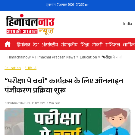
Skip
शुक्रवार, 7 अगस्त 2026 | 7:12:37 pm
to
content
India
हिमांचल
देश
अंतर्राष्ट्रीय
संपादकीय
शिक्षा
नौकरी
राशिफल
धार्मिक
Himachalnow
»
Himachal Pradesh News
»
Education
»
“परीक्षा पे चर्चा” कार्
Education
SHIMLA
“परीक्षा पे चर्चा” कार्यक्रम के लिए ऑनलाइन
पंजीकरण प्रक्रिया शुरू
PRIYANKA THAKUR • 13 Dec 2022 • 1 Min Read