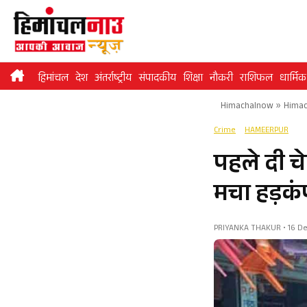
Skip
to
content
हिमांचल
देश
अंतर्राष्ट्रीय
संपादकीय
शिक्षा
नौकरी
राशिफल
धार्मिक
Himachalnow
»
Himac
Crime
HAMEERPUR
पहले दी चे
मचा हड़कं
PRIYANKA THAKUR • 16 Dec