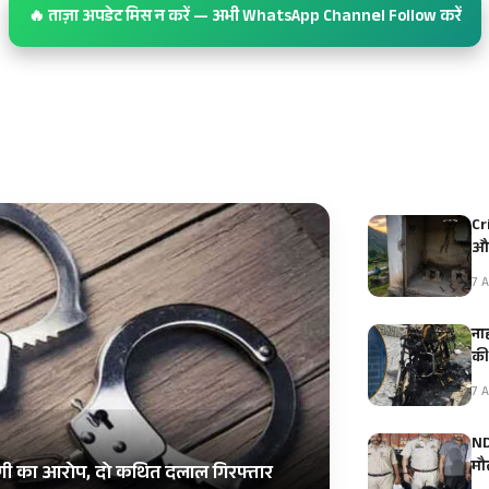
🔥 ताज़ा अपडेट मिस न करें — अभी WhatsApp Channel Follow करें
Cr
और
7 A
ना
क
7 A
ND
मौ
र ठगी का आरोप, दो कथित दलाल गिरफ्तार