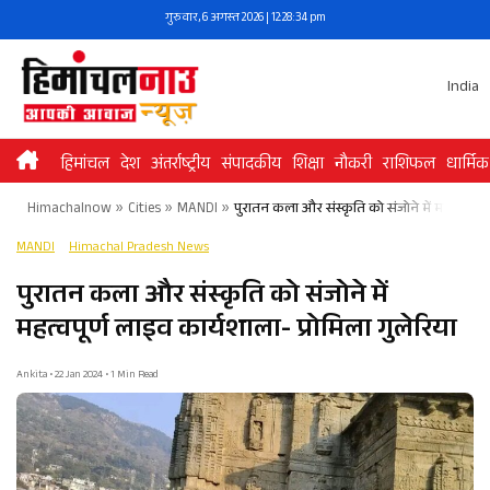
Skip
गुरुवार, 6 अगस्त 2026 | 12:28:35 pm
to
content
India
हिमांचल
देश
अंतर्राष्ट्रीय
संपादकीय
शिक्षा
नौकरी
राशिफल
धार्मिक
Himachalnow
»
Cities
»
MANDI
»
पुरातन कला और संस्कृति को संजोने में महत्वपूर्ण 
MANDI
Himachal Pradesh News
पुरातन कला और संस्कृति को संजोने में
महत्वपूर्ण लाइव कार्यशाला- प्रोमिला गुलेरिया
Ankita • 22 Jan 2024 • 1 Min Read