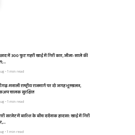
्छाद में 300 फुट गहरी खाई में गिरी कार, जीजा-साले की
त;…
ug • 1 min read
डीगढ़-मनाली राष्ट्रीय राजमार्ग पर दो जगह भूस्खलन,
कअप चालक सुरक्षित
ug • 1 min read
ंगरी सरजेट में बारिश के बीच दर्दनाक हादसा: खाई में गिरी
र,…
ug • 1 min read