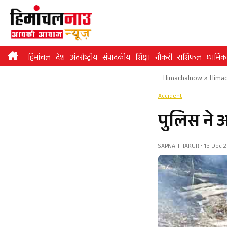
Skip
to
content
हिमांचल
देश
अंतर्राष्ट्रीय
संपादकीय
शिक्षा
नौकरी
राशिफल
धार्मिक
Himachalnow
»
Himac
Accident
पुलिस ने 
SAPNA THAKUR • 15 Dec 20