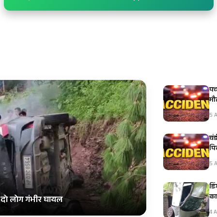
पच
मौ
5 A
चं
पि
5 A
डि
का
, दो लोग गंभीर घायल
4 A