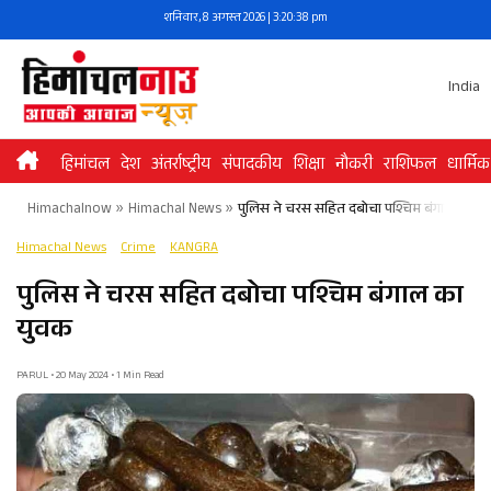
Skip
शनिवार, 8 अगस्त 2026 | 3:20:38 pm
to
content
India
हिमांचल
देश
अंतर्राष्ट्रीय
संपादकीय
शिक्षा
नौकरी
राशिफल
धार्मिक
Himachalnow
»
Himachal News
»
पुलिस ने चरस सहित दबोचा पश्चिम बंगाल का य
Himachal News
Crime
KANGRA
पुलिस ने चरस सहित दबोचा पश्चिम बंगाल का
युवक
PARUL • 20 May 2024 • 1 Min Read