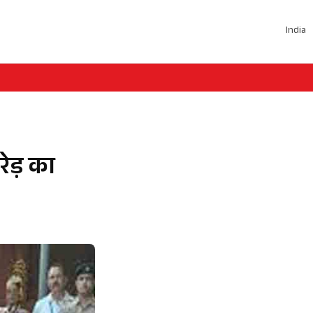
India
ेड़ का