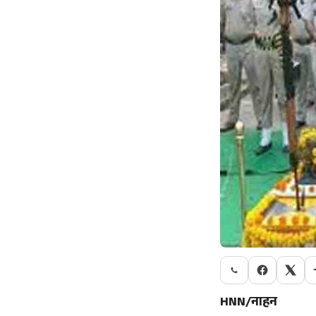
HNN/नाहन