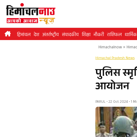
Skip
to
content
हिमांचल
देश
अंतर्राष्ट्रीय
संपादकीय
शिक्षा
नौकरी
राशिफल
धार्मिक
Himachalnow
»
Himac
Himachal Pradesh News
पुलिस स्मृ
आयोजन
PARUL • 22 Oct 2024 • 1 M