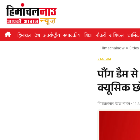
Skip
to
content
हिमांचल
देश
अंतर्राष्ट्रीय
संपादकीय
शिक्षा
नौकरी
राशिफल
धार्मिक
Himachalnow
»
Cities
KANGRA
पौंग डैम स
क्यूसिक छो
हिमांचलनाउ डेस्क नाहन • 19