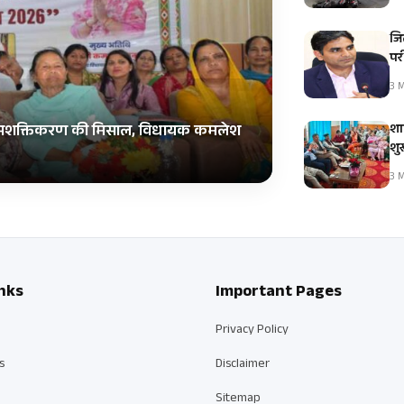
जिल
पर
3 M
शा
नीं सशक्तिकरण की मिसाल, विधायक कमलेश
शु
3 M
nks
Important Pages
Privacy Policy
s
Disclaimer
Sitemap