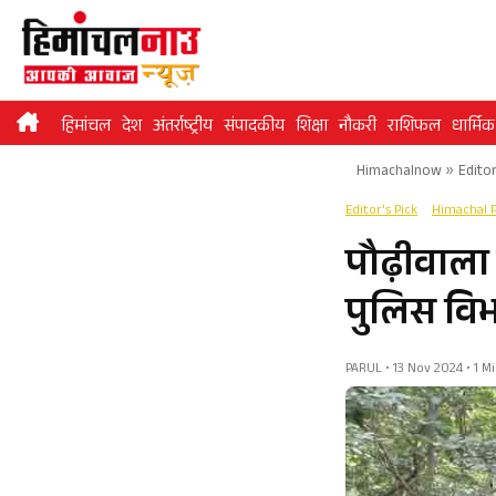
Skip
to
content
हिमांचल
देश
अंतर्राष्ट्रीय
संपादकीय
शिक्षा
नौकरी
राशिफल
धार्मिक
Himachalnow
»
Editor
Editor's Pick
Himachal 
पौढ़ीवाला
पुलिस विभ
PARUL • 13 Nov 2024 • 1 M