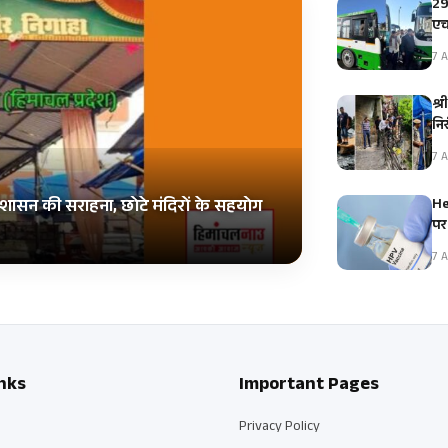
29
एच
7 A
श्र
नि
7 A
He
शासन की सराहना, छोटे मंदिरों के सहयोग
पर
7 A
nks
Important Pages
Privacy Policy