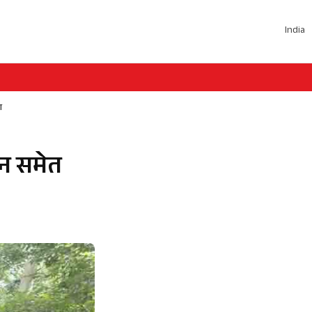
India
ण
वन समेत