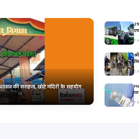
29
एच
7 A
श्र
नि
7 A
He
शासन की सराहना, छोटे मंदिरों के सहयोग
पर
7 A