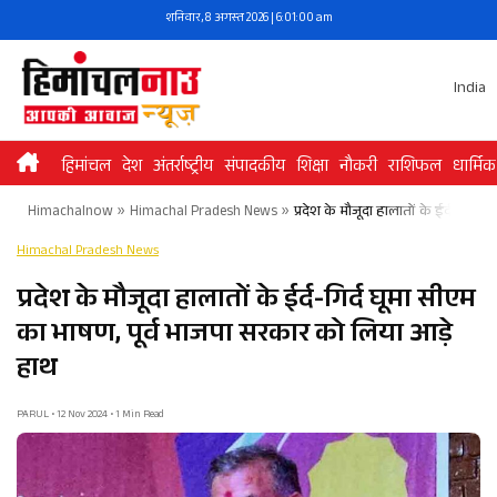
Skip
शनिवार, 8 अगस्त 2026 | 6:01:01 am
to
content
India
हिमांचल
देश
अंतर्राष्ट्रीय
संपादकीय
शिक्षा
नौकरी
राशिफल
धार्मिक
Himachalnow
»
Himachal Pradesh News
»
प्रदेश के मौजूदा हालातों के ईर्द-गिर्
Himachal Pradesh News
प्रदेश के मौजूदा हालातों के ईर्द-गिर्द घूमा सीएम
का भाषण, पूर्व भाजपा सरकार को लिया आड़े
हाथ
PARUL • 12 Nov 2024 • 1 Min Read