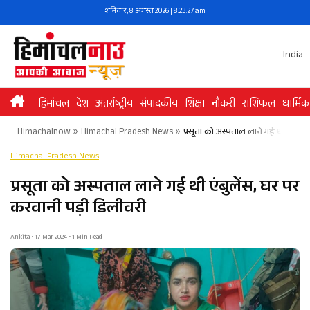
Skip
शनिवार, 8 अगस्त 2026 | 8:23:27 am
to
content
India
हिमांचल
देश
अंतर्राष्ट्रीय
संपादकीय
शिक्षा
नौकरी
राशिफल
धार्मिक
Himachalnow
»
Himachal Pradesh News
»
प्रसूता को अस्पताल लाने गई थी एंबुले
Himachal Pradesh News
प्रसूता को अस्पताल लाने गई थी एंबुलेंस, घर पर
करवानी पड़ी डिलीवरी
Ankita • 17 Mar 2024 • 1 Min Read