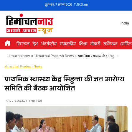
Skip
शुक्रवार, 7 अगस्त 2026 | 11:19:21 am
to
content
India
हिमांचल
देश
अंतर्राष्ट्रीय
संपादकीय
शिक्षा
नौकरी
राशिफल
धार्मिक
Himachalnow
»
Himachal Pradesh News
»
प्राथमिक स्वास्थ्य केंद्र सिहुन्ता क
Himachal Pradesh News
प्राथमिक स्वास्थ्य केंद्र सिहुन्ता की जन आरोग्य
समिति की बैठक आयोजित
PARUL • 6 Oct 2024 • 1 Min Read