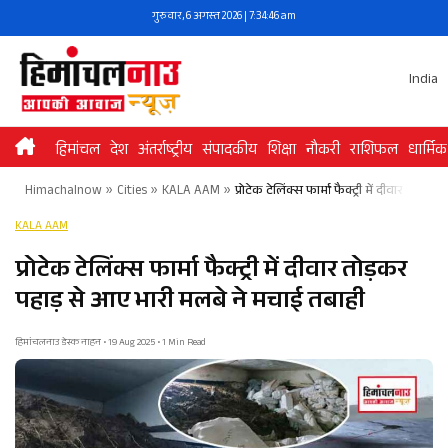
Skip
गुरुवार, 6 अगस्त 2026 | 7:34:46 am
to
content
India
हिमांचल
देश
अंतर्राष्ट्रीय
संपादकीय
शिक्षा
नौकरी
राशिफल
धार्मिक
Himachalnow
»
Cities
»
KALA AAM
»
प्रोटेक टेलिंक्स फार्मा फैक्ट्री में दीवार तो
KALA AAM
प्रोटेक टेलिंक्स फार्मा फैक्ट्री में दीवार तोड़कर
पहाड़ से आए भारी मलबे ने मचाई तबाही
हिमांचलनाउ डेस्क नाहन • 19 Aug 2025 • 1 Min Read