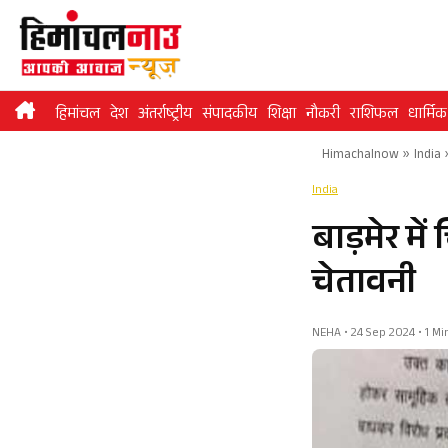
Skip
to
content
हिमांचल
देश
अंतर्राष्ट्रीय
संपादकीय
शिक्षा
नौकरी
राशिफल
धार्मिक
Himachalnow
»
India
India
बाड़मेर मे
चेतावनी
NEHA • 24 Sep 2024 • 1 M