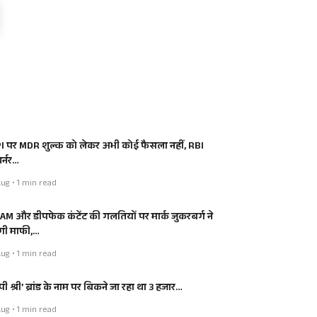
I पर MDR शुल्क को लेकर अभी कोई फैसला नहीं, RBI
र्नर…
ug • 1 min read
AM और डीपफेक कंटेंट की गलतियों पर मार्क जुकरबर्ग ने
ंगी माफी,…
ug • 1 min read
ी श्री’ ब्रांड के नाम पर बिकने जा रहा था 3 हजार…
ug • 1 min read