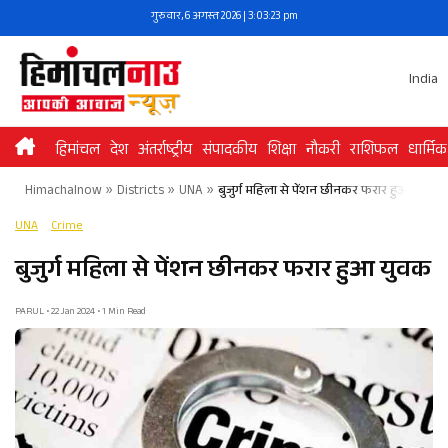
Skip
गुरुवार, 6 अगस्त 2026 | 3:03:23 pm
to
content
India
हिमांचल
देश
अंतर्राष्ट्रीय
संपादकीय
शिक्षा
नौकरी
राशिफल
धार्मिक
Himachalnow
»
Districts
»
UNA
»
बुजुर्ग महिला से पेंशन छीनकर फरार हुआ युवक
UNA
Crime
बुजुर्ग महिला से पेंशन छीनकर फरार हुआ युवक
PARUL • 22 Jan 2024 • 1 Min Read