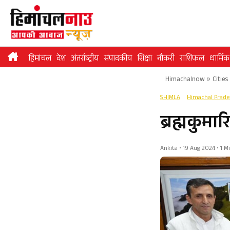
Skip
to
content
हिमांचल
देश
अंतर्राष्ट्रीय
संपादकीय
शिक्षा
नौकरी
राशिफल
धार्मिक
Himachalnow
»
Cities
SHIMLA
Himachal Prad
ब्रह्मकुमा
Ankita • 19 Aug 2024 • 1 