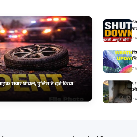
Sh
शट
7 A
हि
ल
7 A
Cr
 बाइक सवार घायल, पुलिस ने दर्ज किया
और
7 A