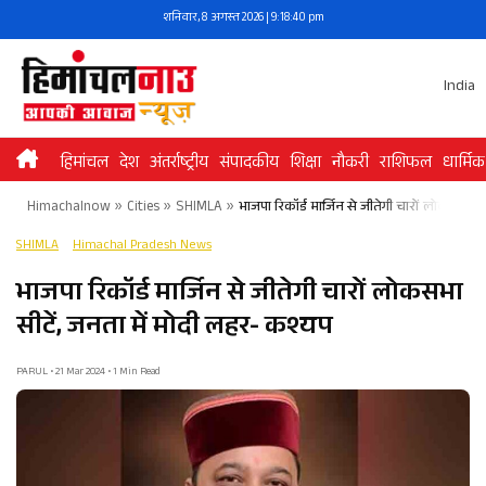
Skip
शनिवार, 8 अगस्त 2026 | 9:18:40 pm
to
content
India
हिमांचल
देश
अंतर्राष्ट्रीय
संपादकीय
शिक्षा
नौकरी
राशिफल
धार्मिक
Himachalnow
»
Cities
»
SHIMLA
»
भाजपा रिकॉर्ड मार्जिन से जीतेगी चारों लोकसभा स
SHIMLA
Himachal Pradesh News
भाजपा रिकॉर्ड मार्जिन से जीतेगी चारों लोकसभा
सीटें, जनता में मोदी लहर- कश्यप
PARUL • 21 Mar 2024 • 1 Min Read