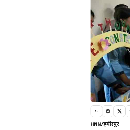
HNN/हमीरपुर