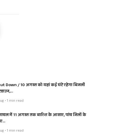
ut Down / 10 अगस्त को यहां कई घंटे रहेगा बिजली
डाउन,…
ug • 1 min read
माचल में 11 अगस्त तक बारिश के आसार, पांच जिलों के
िए…
ug • 1 min read