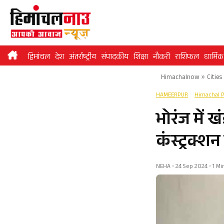
Skip
to
content
हिमांचल
देश
अंतर्राष्ट्रीय
संपादकीय
शिक्षा
नौकरी
राशिफल
धार्मिक
Himachalnow
»
Cities
HAMEERPUR
Himachal 
भोरंज में 
कंस्ट्रक्शन
NEHA • 24 Sep 2024 • 1 M