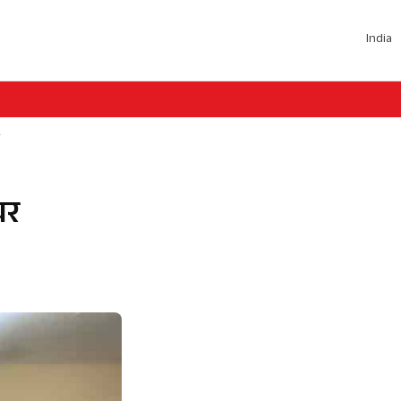
India
चर