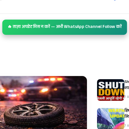
🔥 ताज़ा अपडेट मिस न करें — अभी WhatsApp Channel Follow करें
Sh
शट
7 A
हि
ल
7 A