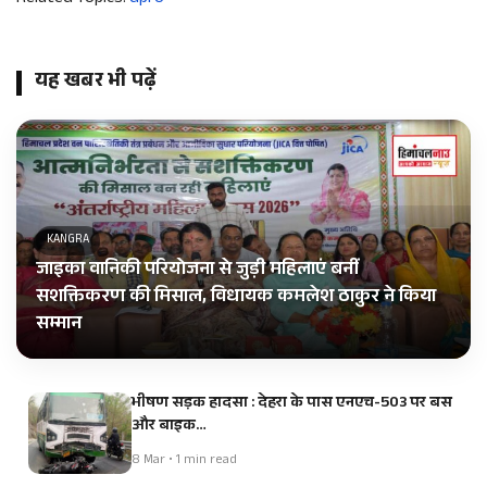
यह खबर भी पढ़ें
KANGRA
जाइका वानिकी परियोजना से जुड़ी महिलाएं बनीं
सशक्तिकरण की मिसाल, विधायक कमलेश ठाकुर ने किया
सम्मान
भीषण सड़क हादसा : देहरा के पास एनएच-503 पर बस
और बाइक…
8 Mar • 1 min read