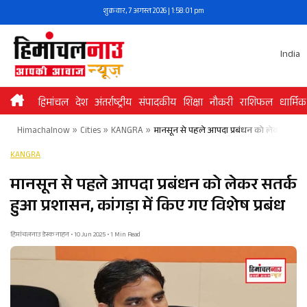
Skip
शुक्रवार, 7 अगस्त 2026 | 1:58:02 pm
to
content
India
हिमांचल
देश
अंतर्राष्ट्रीय
संपादकीय
शिक्षा
नौकरी
राशिफल
धार्मिक
Himachalnow
»
Cities
»
KANGRA
»
मानसून से पहले आपदा प्रबंधन को लेकर सतर्क हु
KANGRA
मानसून से पहले आपदा प्रबंधन को लेकर सतर्क
हुआ प्रशासन, कांगड़ा में किए गए विशेष प्रबंध
हिमांचलनाउ डेस्क नाहन • 10 Jun 2025 • 1 Min Read