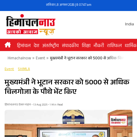
Skip
शनिवार, 8 अगस्त 2026 | 8:07:47 am
to
content
India
हिमांचल
देश
अंतर्राष्ट्रीय
संपादकीय
शिक्षा
नौकरी
राशिफल
धार्मिक
Himachalnow
»
Event
»
मुख्यमंत्री ने भूटान सरकार को 5000 से अधिक चिलगोजा के प
Event
SHIMLA
मुख्यमंत्री ने भूटान सरकार को 5000 से अधिक
चिलगोजा के पौधे भेंट किए
हिमांचलनाउ डेस्क नाहन • 13 Aug 2025 • 1 Min Read