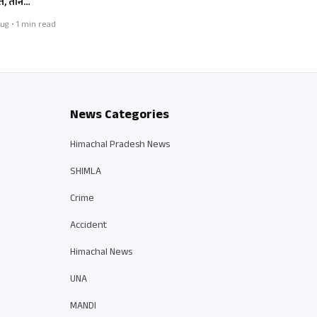
त, तीन…
ug • 1 min read
News Categories
Himachal Pradesh News
SHIMLA
Crime
Accident
Himachal News
UNA
MANDI