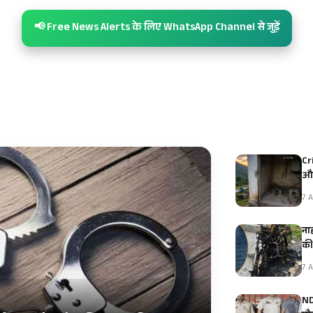
📢 Free News Alerts के लिए WhatsApp Channel से जुड़ें
Cr
और
7 A
ना
क
7 A
ND