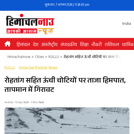
Skip
शुक्रवार, 7 अगस्त 2026 | 11:28:43 pm
to
content
India
हिमांचल
देश
अंतर्राष्ट्रीय
संपादकीय
शिक्षा
नौकरी
राशिफल
धार्मिक
Himachalnow
»
Cities
»
KULLU
»
रोहतांग सहित ऊंची चोटियों पर ताजा हिमपात, तापम
KULLU
Himachal Pradesh News
रोहतांग सहित ऊंची चोटियों पर ताजा हिमपात,
तापमान में गिरावट
Ankita • 15 Apr 2024 • 1 Min Read