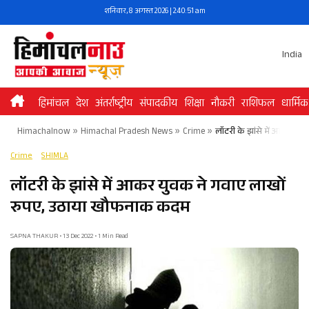
Skip
शनिवार, 8 अगस्त 2026 | 2:40:51 am
to
content
India
हिमांचल
देश
अंतर्राष्ट्रीय
संपादकीय
शिक्षा
नौकरी
राशिफल
धार्मिक
Himachalnow
»
Himachal Pradesh News
»
Crime
»
लॉटरी के झांसे में आकर य
Crime
SHIMLA
लॉटरी के झांसे में आकर युवक ने गवाए लाखों
रुपए, उठाया खौफनाक कदम
SAPNA THAKUR • 13 Dec 2022 • 1 Min Read