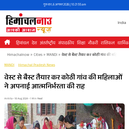
Skip
गुरुवार, 6 अगस्त 2026 | 10:21:55 am
to
content
India
हिमांचल
देश
अंतर्राष्ट्रीय
संपादकीय
शिक्षा
नौकरी
राशिफल
धार्मिक
Himachalnow
»
Cities
»
MANDI
»
वेस्ट से बैस्ट तैयार कर कोठी गांव की महिलाओं न
MANDI
Himachal Pradesh News
वेस्ट से बैस्ट तैयार कर कोठी गांव की महिलाओं
ने अपनाई आत्मनिर्भरता की राह
Ankita • 18 Aug 2024 • 1 Min Read