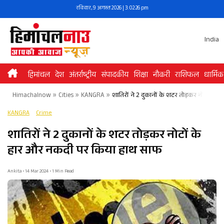
Skip
रविवार, 9 अगस्त 2026 | 3:02:26 pm
to
content
India
हिमांचल
देश
अंतर्राष्ट्रीय
संपादकीय
शिक्षा
नौकरी
राशिफल
धार्मिक
Himachalnow
»
Cities
»
KANGRA
»
शातिरों ने 2 दुकानों के शटर तोड़कर नोटों क
KANGRA
Crime
शातिरों ने 2 दुकानों के शटर तोड़कर नोटों के
हार और नकदी पर किया हाथ साफ
Ankita • 14 Mar 2024 • 1 Min Read