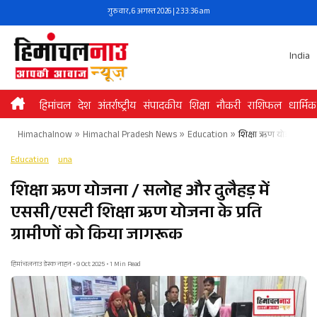
Skip
गुरुवार, 6 अगस्त 2026 | 2:33:36 am
to
content
India
हिमांचल
देश
अंतर्राष्ट्रीय
संपादकीय
शिक्षा
नौकरी
राशिफल
धार्मिक
Himachalnow
»
Himachal Pradesh News
»
Education
»
शिक्षा ऋण योजना / सलो
Education
una
शिक्षा ऋण योजना / सलोह और दुलैहड़ में
एससी/एसटी शिक्षा ऋण योजना के प्रति
ग्रामीणों को किया जागरूक
हिमांचलनाउ डेस्क नाहन • 9 Oct 2025 • 1 Min Read