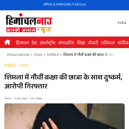
Skip
शनिवार, 8 अगस्त 2026 | 11:04:12 am
to
content
India
हिमांचल
देश
अंतर्राष्ट्रीय
संपादकीय
शिक्षा
नौकरी
राशिफल
धार्मिक
Himachalnow
»
Cities
»
SHIMLA
»
शिमला में नौवीं कक्षा की छात्रा के साथ दुष्कर्म, 
SHIMLA
Crime
शिमला में नौवीं कक्षा की छात्रा के साथ दुष्कर्म,
आरोपी गिरफ्तार
PARUL • 6 Nov 2024 • 1 Min Read