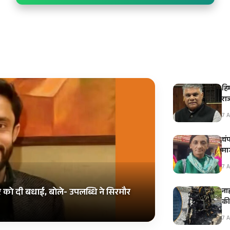
हिम
रा
7 A
चंप
मा
7 A
ना
र को दी बधाई, बोले- उपलब्धि ने सिरमौर
क
7 A