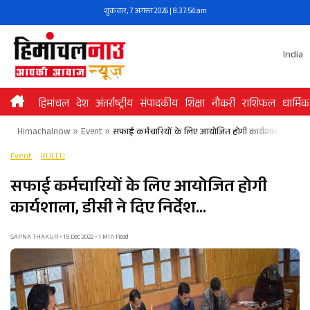
Skip
शुक्रवार, 7 अगस्त 2026 | 8:37:55 am
to
content
India
हिमांचल
देश
अंतर्राष्ट्रीय
संपादकीय
शिक्षा
नौकरी
राशिफल
धार्मिक
Himachalnow
»
Event
»
सफाई कर्मचारियों के लिए आयोजित होगी कार्यशाला, डीसी ने 
Event
KULLU
सफाई कर्मचारियों के लिए आयोजित होगी
कार्यशाला, डीसी ने दिए निर्देश…
SAPNA THAKUR • 15 Dec 2022 • 1 Min Read