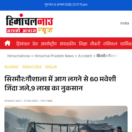
Skip
गुरुवार, 6 अगस्त 2026 | 12:31:16 pm
to
content
India
हिमांचल
देश
अंतर्राष्ट्रीय
संपादकीय
शिक्षा
नौकरी
राशिफल
धार्मिक
Himachalnow
»
Himachal Pradesh News
»
Accident
»
सिरमौर:गौशाला में आग ल
Accident
Editor's Pick
SHILLAI
सिरमौर:गौशाला में आग लगने से 60 मवेशी
जिंदा जले,9 लाख का नुकसान
Shailesh Saini • 21 Nov 2025 • 1 Min Read