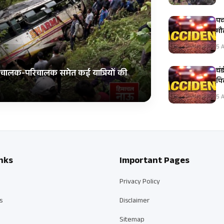
पच
मौ
5 A
चं
स; चालक-परिचालक समेत कई यात्रियों की
पि
5 A
nks
Important Pages
Privacy Policy
s
Disclaimer
Sitemap