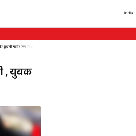
India
और युवती गंभीर रूप से घायल
री , युवक