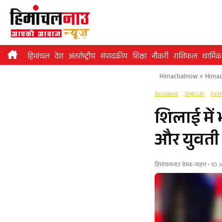
Skip
to
content
हिमांचल
देश
अंतर्राष्ट्रीय
संपादकीय
शिक्षा
नौकरी
राशिफल
धार्मिक
Himachalnow
»
Himac
Accident
SHILLAI
Sir
शिलाई में 
और युवती 
हिमांचलनाउ डेस्क नाहन • 10