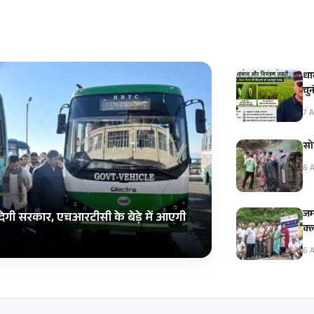
धा
चु
7 A
सो
6 A
जम
ेगी सरकार, एचआरटीसी के बेड़े में आएगी
क्
6 A