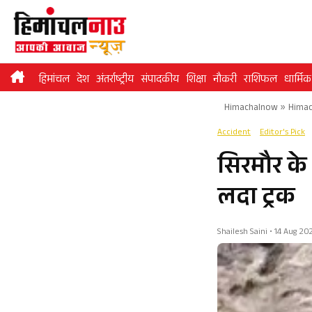
Skip
to
content
हिमांचल
देश
अंतर्राष्ट्रीय
संपादकीय
शिक्षा
नौकरी
राशिफल
धार्मिक
Himachalnow
»
Himac
Accident
Editor's Pick
सिरमौर के 
लदा ट्रक
Shailesh Saini • 14 Aug 20