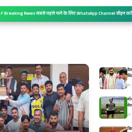
⚡ Breaking News सबसे पहले पाने के लिए WhatsApp Channel जॉइन करें
दे
मि
31 
नॉ
ने
27 
कि