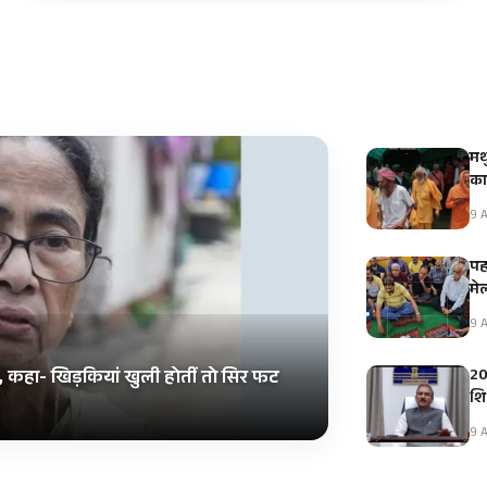
मथु
का
9 A
पह
मे
9 A
20 
 कहा- खिड़कियां खुली होतीं तो सिर फट
शि
9 A