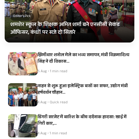
Editor's Pick
शमशेर स्कूल के शिक्षक अमित शर्मा बने एनसीसी सेकंड
ऑफिसर, कंधों पर सजे दो सितारे
झिमीधार शनोल मेले का भव्य समापन, मंत्री विक्रमादित्य
सिंह ने दी विकास…
5 Aug • 1 min read
नाहन से शुरू हुआ इलेक्ट्रिक बसों का सफर, उद्योग मंत्री
हर्षवर्धन चौहान…
4 Aug • Quick read
डिंगरी सरजेट में बारिश के बीच दर्दनाक हादसा: खाई में
गिरी कार,…
4 Aug • 1 min read