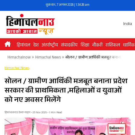
Skip
शुक्रवार, 7 अगस्त 2026 | 1:34:28 am
to
content
India
हिमांचल
देश
अंतर्राष्ट्रीय
संपादकीय
शिक्षा
नौकरी
राशिफल
धार्मिक
Himachalnow
»
Himachal News
»
सोलन / ग्रामीण आर्थिकी मजबूत बनाना प्रदेश स
Himachal News
सोलन / ग्रामीण आर्थिकी मजबूत बनाना प्रदेश
सरकार की प्राथमिकता ,महिलाओं व युवाओं
को नए अवसर मिलेंगे
हिमांचलनाउ डेस्क नाहन • 25 Nov 2025 • 1 Min Read