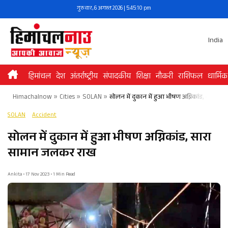
Skip
गुरुवार, 6 अगस्त 2026 | 5:45:10 pm
to
content
India
हिमांचल
देश
अंतर्राष्ट्रीय
संपादकीय
शिक्षा
नौकरी
राशिफल
धार्मिक
Himachalnow
»
Cities
»
SOLAN
»
सोलन में दुकान में हुआ भीषण अग्निकांड, सारा 
SOLAN
Accident
सोलन में दुकान में हुआ भीषण अग्निकांड, सारा
सामान जलकर राख
Ankita • 17 Nov 2023 • 1 Min Read