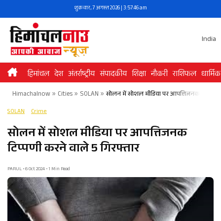
Skip
शुक्रवार, 7 अगस्त 2026 | 3:57:46 am
to
content
India
हिमांचल
देश
अंतर्राष्ट्रीय
संपादकीय
शिक्षा
नौकरी
राशिफल
धार्मिक
Himachalnow
»
Cities
»
SOLAN
»
सोलन में सोशल मीडिया पर आपत्तिजनक टिप्पणी क
SOLAN
Crime
सोलन में सोशल मीडिया पर आपत्तिजनक
टिप्पणी करने वाले 5 गिरफ्तार
PARUL • 6 Oct 2024 • 1 Min Read