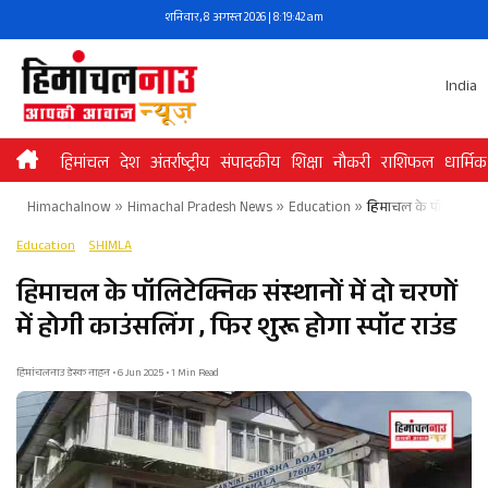
Skip
शनिवार, 8 अगस्त 2026 | 8:19:42 am
to
content
India
हिमांचल
देश
अंतर्राष्ट्रीय
संपादकीय
शिक्षा
नौकरी
राशिफल
धार्मिक
Himachalnow
»
Himachal Pradesh News
»
Education
»
हिमाचल के पॉलिटेक्निक स
Education
SHIMLA
हिमाचल के पॉलिटेक्निक संस्थानों में दो चरणों
में होगी काउंसलिंग , फिर शुरू होगा स्पॉट राउंड
हिमांचलनाउ डेस्क नाहन • 6 Jun 2025 • 1 Min Read