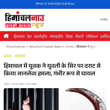
Skip
सोमवार, 10 अगस्त 2026 | 10:44:59 am
to
content
India
हिमांचल
देश
अंतर्राष्ट्रीय
संपादकीय
शिक्षा
नौकरी
राशिफल
धार्मिक
Himachalnow
»
Himachal Pradesh News
»
Crime
»
हिमाचल में युवक ने युवती क
Crime
KANGRA
हिमाचल में युवक ने युवती के सिर पर दराट से
किया जानलेवा हमला, गंभीर रूप से घायल
PARUL • 20 Apr 2024 • 1 Min Read