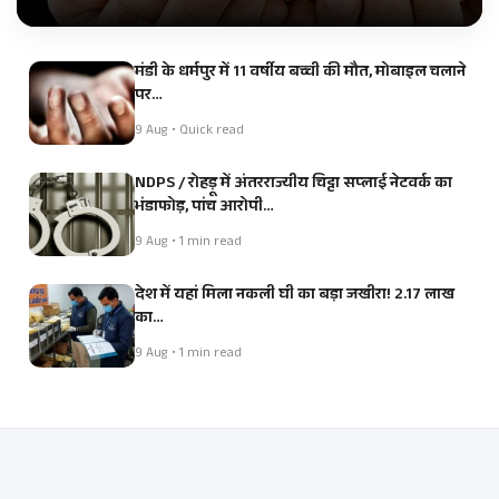
मंडी के धर्मपुर में 11 वर्षीय बच्ची की मौत, मोबाइल चलाने
पर…
9 Aug • Quick read
NDPS / रोहड़ू में अंतरराज्यीय चिट्टा सप्लाई नेटवर्क का
भंडाफोड़, पांच आरोपी…
9 Aug • 1 min read
देश में यहां मिला नकली घी का बड़ा जखीरा! 2.17 लाख
का…
9 Aug • 1 min read