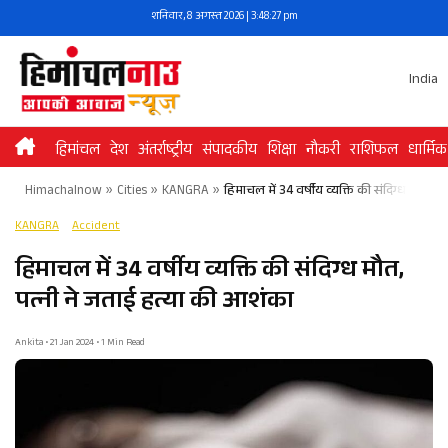
Skip
शनिवार, 8 अगस्त 2026 | 3:48:27 pm
to
content
India
हिमांचल
देश
अंतर्राष्ट्रीय
संपादकीय
शिक्षा
नौकरी
राशिफल
धार्मिक
Himachalnow
»
Cities
»
KANGRA
»
हिमाचल में 34 वर्षीय व्यक्ति की संदिग्ध मौत, 
KANGRA
Accident
हिमाचल में 34 वर्षीय व्यक्ति की संदिग्ध मौत,
पत्नी ने जताई हत्या की आशंका
Ankita • 21 Jan 2024 • 1 Min Read