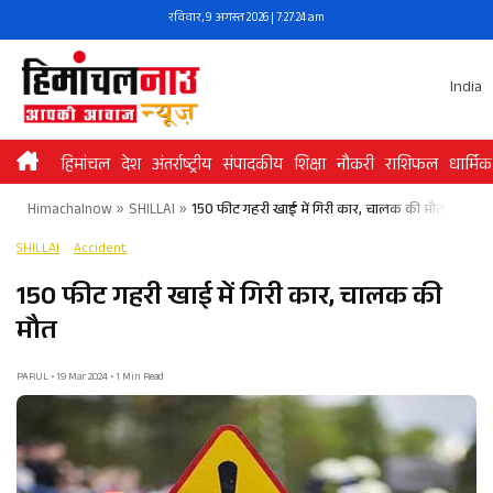
Skip
रविवार, 9 अगस्त 2026 | 7:27:24 am
to
content
India
हिमांचल
देश
अंतर्राष्ट्रीय
संपादकीय
शिक्षा
नौकरी
राशिफल
धार्मिक
Himachalnow
»
SHILLAI
»
150 फीट गहरी खाई में गिरी कार, चालक की मौत
SHILLAI
Accident
150 फीट गहरी खाई में गिरी कार, चालक की
मौत
PARUL • 19 Mar 2024 • 1 Min Read