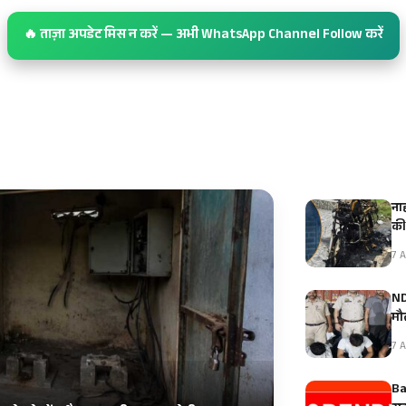
🔥 ताज़ा अपडेट मिस न करें — अभी WhatsApp Channel Follow करें
ना
क
7 A
ND
मौ
7 A
Ba