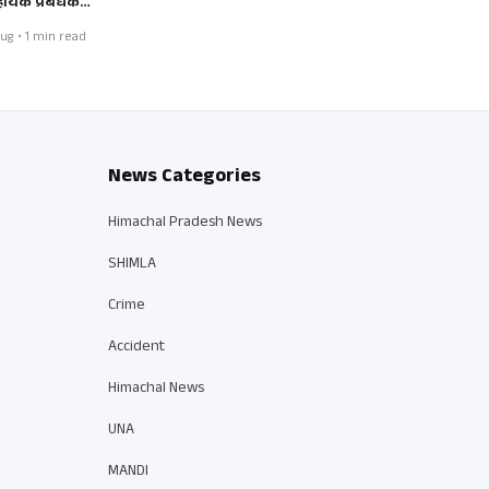
ायक प्रबंधक…
ug • 1 min read
News Categories
Himachal Pradesh News
SHIMLA
Crime
Accident
Himachal News
UNA
MANDI