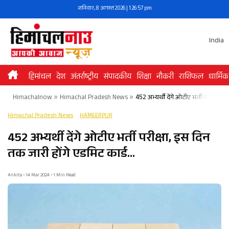
Skip
शनिवार, 8 अगस्त 2026 | 1:26:57 pm
to
content
India
हिमांचल
देश
अंतर्राष्ट्रीय
संपादकीय
शिक्षा
नौकरी
राशिफल
धार्मिक
Himachalnow
»
Himachal Pradesh News
»
452 अभ्यर्थी देंगे ओटीए भर्ती परीक्षा,
Himachal Pradesh News
HAMEERPUR
452 अभ्यर्थी देंगे ओटीए भर्ती परीक्षा, इस दिन
तक जारी होंगे एडमिट कार्ड…
Ankita • 14 Mar 2024 • 1 Min Read