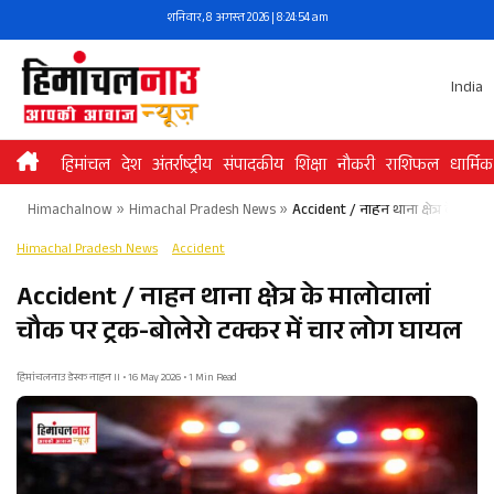
Skip
शनिवार, 8 अगस्त 2026 | 8:24:54 am
to
content
India
हिमांचल
देश
अंतर्राष्ट्रीय
संपादकीय
शिक्षा
नौकरी
राशिफल
धार्मिक
Himachalnow
»
Himachal Pradesh News
»
Accident / नाहन थाना क्षेत्र के मालो
Himachal Pradesh News
Accident
Accident / नाहन थाना क्षेत्र के मालोवालां
चौक पर ट्रक-बोलेरो टक्कर में चार लोग घायल
हिमांचलनाउ डेस्क नाहन II • 16 May 2026 • 1 Min Read