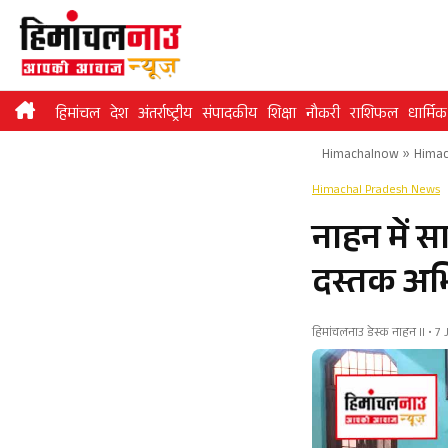
Skip
to
content
हिमांचल
देश
अंतर्राष्ट्रीय
संपादकीय
शिक्षा
नौकरी
राशिफल
धार्मिक
Himachalnow
»
Himac
Himachal Pradesh News
नाहन में स
दस्तक अभ
हिमांचलनाउ डेस्क नाहन II • 