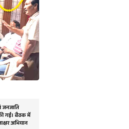
वं जनजाति
ी गई। बैठक में
्ताक्षर अभियान