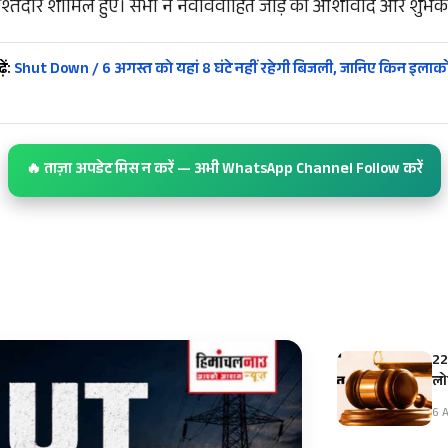
श्तेदार शामिल हुए। सभी ने नवविवाहित जोड़े को आशीर्वाद और शुभका
ें:
Shut Down / 6 अगस्त को यहां 8 घंटे नहीं रहेगी बिजली, जानिए किन इलाकों म
🔥 ताज़ा अपडेट मिस न करें — अभी WhatsApp Channel Follow करें
22
ल
6 A