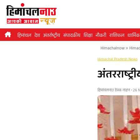
Skip
to
content
हिमांचल
देश
अंतर्राष्ट्रीय
संपादकीय
शिक्षा
नौकरी
राशिफल
धार्मिक
Himachalnow
»
Himac
Himachal Pradesh News
अंतरराष्ट
हिमांचलनाउ डेस्क नाहन • 26