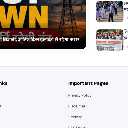
अब
सरक
6 A
शि
हर
गी बिजली, जानिए किन इलाकों में रहेगा असर
5 A
nks
Important Pages
Privacy Policy
s
Disclaimer
Sitemap