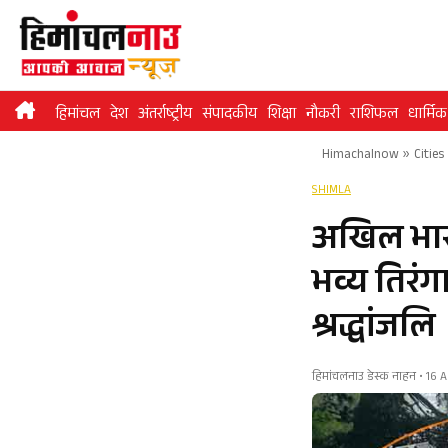
Skip
to
content
हिमांचल
देश
अंतर्राष्ट्रीय
संपादकीय
शिक्षा
नौकरी
राशिफल
धार्मिक
Himachalnow
»
Cities
SHIMLA
अखिल भारत
भव्य तिरंगा
श्रद्धांजलि
हिमांचलनाउ डेस्क नाहन • 16