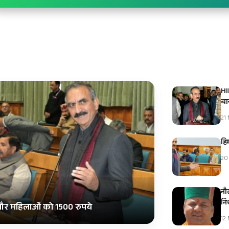
HI
बा
21 
हि
20 
नौ
नि
ी और महिलाओं को 1500 रुपये
12 