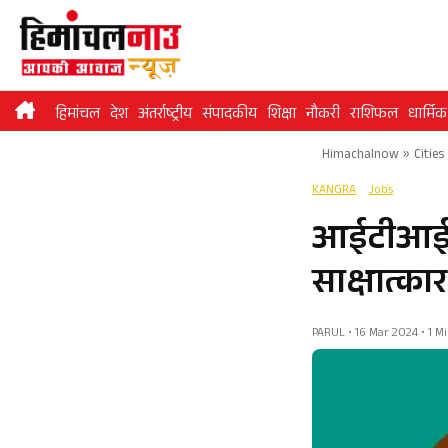
Skip
to
content
हिमांचल
देश
अंतर्राष्ट्रीय
संपादकीय
शिक्षा
नौकरी
राशिफल
धार्मिक
Himachalnow
»
Cities
KANGRA
Jobs
आईटीआई ज
साक्षात्का
PARUL • 16 Mar 2024 • 1 M